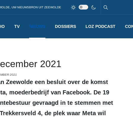
WOLDE, UW NIEUWSBRON UIT ZEEWOLDE
IO
TV
NIEUWS
DOSSIERS
LOZ PODCAST
CO
december 2021
EMBER 2021
ta, moederbedrijf van Facebook. De 19
ntebestuur gevraagd in te stemmen met
rekkersveld 4, de plek waar Meta wil