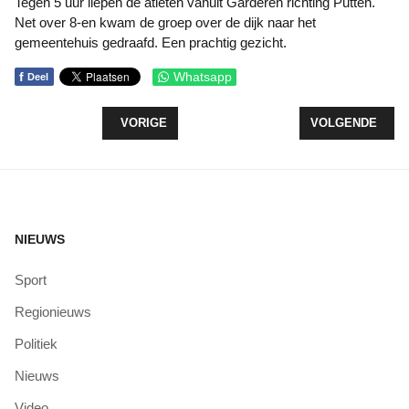
Tegen 5 uur liepen de atleten vanuit Garderen richting Putten.
Net over 8-en kwam de groep over de dijk naar het
gemeentehuis gedraafd. Een prachtig gezicht.
f
Whatsapp
Deel
VORIG ARTIKEL: ZEEWOLDE GENIET VAN BEVRIJ
VOLGENDE ARTI
VORIGE
VOLGENDE
NIEUWS
Sport
Regionieuws
Politiek
Nieuws
Video