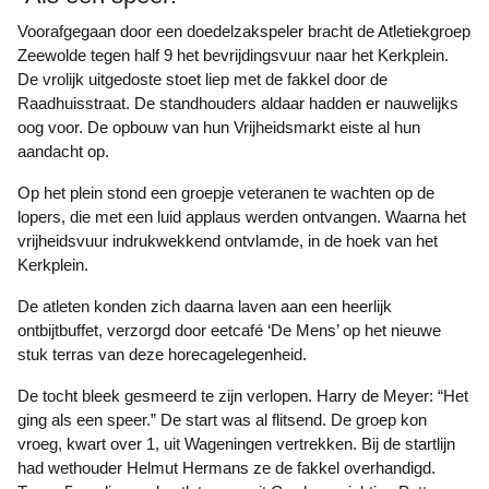
Voorafgegaan door een doedelzakspeler bracht de Atletiekgroep
Zeewolde tegen half 9 het bevrijdingsvuur naar het Kerkplein.
De vrolijk uitgedoste stoet liep met de fakkel door de
Raadhuisstraat. De standhouders aldaar hadden er nauwelijks
oog voor.
De opbouw van hun
Vrijheidsmarkt eiste al hun
aandacht op.
Op het plein stond een groepje veteranen te wachten op de
lopers, die met een luid applaus werden ontvangen. Waarna het
vrijheidsvuur indrukwekkend ontvlamde, in de hoek van het
Kerkplein.
De atleten konden zich daarna laven aan een heerlijk
ontbijtbuffet, verzorgd door eetcafé ‘De Mens’ op het nieuwe
stuk terras van deze horecagelegenheid.
De tocht bleek gesmeerd te zijn verlopen. Harry de Meyer: “Het
ging als een speer.” De start was al flitsend. De groep kon
vroeg, kwart over 1, uit Wageningen vertrekken. Bij de startlijn
had wethouder Helmut Hermans ze de fakkel overhandigd.