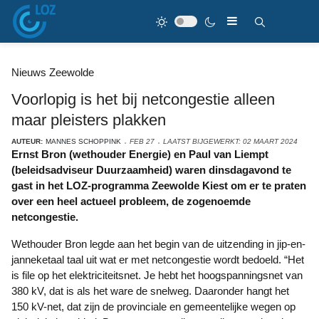
Nieuws Zeewolde
Voorlopig is het bij netcongestie alleen
maar pleisters plakken
AUTEUR:
MANNES SCHOPPINK
FEB 27
LAATST BIJGEWERKT: 02 MAART 2024
Ernst Bron (wethouder Energie) en Paul van Liempt
(beleidsadviseur Duurzaamheid) waren dinsdagavond te
gast in het LOZ-programma Zeewolde Kiest om er te praten
over een heel actueel probleem, de zogenoemde
netcongestie.
Wethouder Bron legde aan het begin van de uitzending in jip-en-
janneketaal taal uit wat er met netcongestie wordt bedoeld. “Het
is file op het elektriciteitsnet. Je hebt het hoogspanningsnet van
380 kV, dat is als het ware de snelweg. Daaronder hangt het
150 kV-net, dat zijn de provinciale en gemeentelijke wegen op