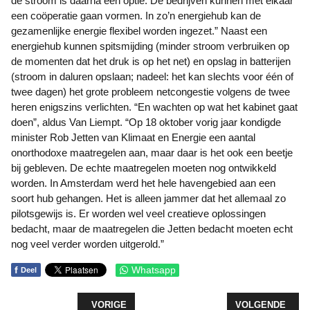
de stroom is daarna een optie. De bedrijven kunnen met elkaar
een coöperatie gaan vormen. In zo’n energiehub kan de
gezamenlijke energie flexibel worden ingezet.” Naast een
energiehub kunnen spitsmijding (minder stroom verbruiken op
de momenten dat het druk is op het net) en opslag in batterijen
(stroom in daluren opslaan; nadeel: het kan slechts voor één of
twee dagen) het grote probleem netcongestie volgens de twee
heren enigszins verlichten. “En wachten op wat het kabinet gaat
doen”, aldus Van Liempt. “Op 18 oktober vorig jaar kondigde
minister Rob Jetten van Klimaat en Energie een aantal
onorthodoxe maatregelen aan, maar daar is het ook een beetje
bij gebleven. De echte maatregelen moeten nog ontwikkeld
worden. In Amsterdam werd het hele havengebied aan een
soort hub gehangen. Het is alleen jammer dat het allemaal zo
pilotsgewijs is. Er worden wel veel creatieve oplossingen
bedacht, maar de maatregelen die Jetten bedacht moeten echt
nog veel verder worden uitgerold.”
f
Whatsapp
Deel
VORIG ARTIKEL: VINDT U AUTORIJDEN IN HET 
VOLGENDE ARTI
VORIGE
VOLGENDE