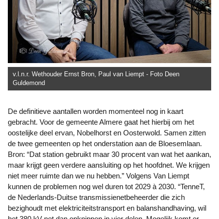
v.l.n.r. Wethouder Ernst Bron, Paul van Liempt - Foto Deen
Guldemond
De definitieve aantallen worden momenteel nog in kaart
gebracht. Voor de gemeente Almere gaat het hierbij om het
oostelijke deel ervan, Nobelhorst en Oosterwold. Samen zitten
de twee gemeenten op het onderstation aan de Bloesemlaan.
Bron: “Dat station gebruikt maar 30 procent van wat het aankan,
maar krijgt geen verdere aansluiting op het hoofdnet. We krijgen
niet meer ruimte dan we nu hebben.” Volgens Van Liempt
kunnen de problemen nog wel duren tot 2029 à 2030. “TenneT,
de Nederlands-Duitse transmissienetbeheerder die zich
bezighoudt met elektriciteitstransport en balanshandhaving, wil
het 380 kV-net dan opknippen in vier delen. Mogelijk komt er