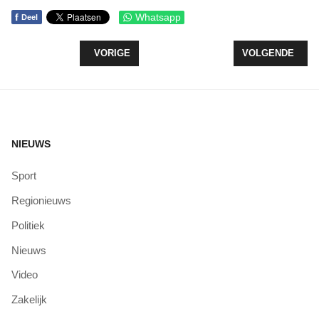
f
Whatsapp
Deel
VORIG ARTIKEL: OP ZOEK NAAR GEZONDE SNAC
VOLGENDE ARTI
VORIGE
VOLGENDE
NIEUWS
Sport
Regionieuws
Politiek
Nieuws
Video
Zakelijk