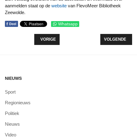
aanmelden staat op de
website
van FlevoMeer Bibliotheek
Zeewolde.
f
Whatsapp
Deel
VORIG ARTIKEL: MEISJE VOORKOMT MOGELIJK B
VOLGENDE ARTI
VORIGE
VOLGENDE
NIEUWS
Sport
Regionieuws
Politiek
Nieuws
Video