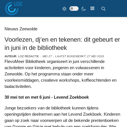
Nieuws Zeewolde
Voorlezen, dj’en en tekenen: dit gebeurt er
in juni in de bibliotheek
AUTEUR:
LOZ REDACTIE
MEI 27
LAATST BIJGEWERKT: 27 MEI 2026
FlevoMeer Bibliotheek organiseert in juni verschillende
activiteiten voor kinderen, jongeren en volwassenen in
Zeewolde. Op het programma staan onder meer
voorleesmiddagen, creatieve workshops, koffieochtenden en
taalactiviteiten.
30 mei tot en met 6 juni - Levend Zoekboek
Jonge bezoekers van de bibliotheek kunnen tijdens
openingstijden deelnemen aan het Levend Zoekboek. Kinderen
gaan op zoek naar voorwerpen uit de bekende prentenboeken
van Gonnie en Gijsje met behulp van een zoekformulier. Wie