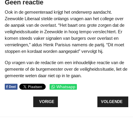
Geen reactie
Ook in de gemeenteraad krijgt het onderwerp aandacht.
Zeewolde Liberaal stelde onlangs vragen aan het college over
de aanpak van de overlast. “Het baart ons grote zorgen dat de
veiligheidssituatie in Zeewolde in hoog tempo verslechtert. Er
komen steeds vaker signalen van burgers over overlast en
vernielingen,” aldus Henk Parisius namens de partij. “Dit moet
stoppen en kordaat worden aangepakt” vervolgt hij.
Op vragen van de redactie om een inhoudelijke reactie van de
gemeente of de burgemeester over de veiligheidssituatie, liet de
gemeente weten daar niet op in te gaan.
f
Whatsapp
Deel
VORIG ARTIKEL: BLUE SEALS NODIGEN UIT VOOR
VOLGENDE ARTI
VORIGE
VOLGENDE