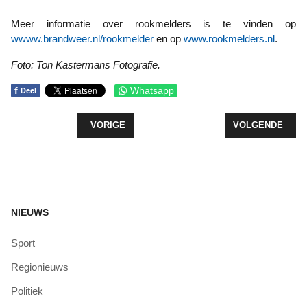
Meer informatie over rookmelders is te vinden op
wwww.brandweer.nl/rookmelder
en op
www.rookmelders.nl
.
Foto: Ton Kastermans Fotografie.
f
Whatsapp
Deel
VORIG ARTIKEL: TONNEN MEER NAAR VEILIGHEI
VOLGENDE ARTI
VORIGE
VOLGENDE
NIEUWS
Sport
Regionieuws
Politiek