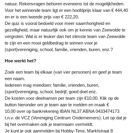
natuur. Rekenvragen behoren eveneens tot de mogelijkheden.
Voor het winnende team ligt er een hoofdprijs klaar van € 444,40
en er is een tweede prijs van € 222,20.
De quiz is vooral bedoeld voor meer saamhorigheid en
gezelligheid, maar natuurlijk ook om je kennis van Zeewolde te
vergroten. Wat is er leuker dan het slimste team van Zeewolde
te zijn en een mooi geldbedrag te winnen voor je
(sport)vereniging, school, familie, vrienden, buren, enz.?
Hoe werkt het?
Zoek een team bij elkaar (van vier personen) en geef je team
een naam.
Iedereen mag meedoen: familie, vrienden, buren,
(sport)vereniging, school, bedrijf, goed doel enz.
De kosten voor deelnamen per team zijn €10,00. Klik op de
button hieronder om je team aan te melden en maak €
10,00 over op bankrekening IBAN NL37 ABNA 0433474173
t.n.v. de VCZ (Vereniging Centrum Ondernemers). Let op dat je
bij het overmaken ook je teamnaam vermeldt.
Je kunt je ook aanmelden bij Hobby-Time, Marktstraat 8