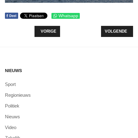
f
Whatsapp
Deel
VORIG ARTIKEL: VUURWERKAFVAL-CAMPAGNE ‘S
VOLGENDE ARTI
VORIGE
VOLGENDE
NIEUWS
Sport
Regionieuws
Politiek
Nieuws
Video
Zakelijk