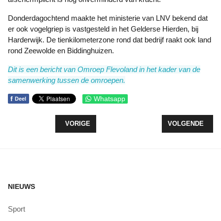
Donderdagochtend maakte het ministerie van LNV bekend dat
er ook vogelgriep is vastgesteld in het Gelderse Hierden, bij
Harderwijk. De tienkilometerzone rond dat bedrijf raakt ook land
rond Zeewolde en Biddinghuizen.
Dit is een bericht van Omroep Flevoland in het kader van de
samenwerking tussen de omroepen.
f
Whatsapp
Deel
VORIG ARTIKEL: WERKSTRAFFEN VOOR DUO DAT 
VOLGENDE ARTI
VORIGE
VOLGENDE
NIEUWS
Sport