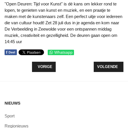
"Open Deuren: Tijd voor Kunst" is dé kans om lekker rond te
lopen, te genieten van kunst en muziek, en een praatje te
maken met de kunstenaars zelf. Een perfect uitje voor iedereen
die van cultuur houdt! Zet 28 juli dus in je agenda en kom naar
De Verbeelding in Zeewolde voor een ontspannen middag
muziek, creativiteit en gezelligheid. De deuren gaan open om
14:45 uur
f
Whatsapp
Deel
VORIG ARTIKEL: PILOT SMART ENERGYHUB
VOLGENDE ARTIK
VORIGE
VOLGENDE
NIEUWS
Sport
Regionieuws