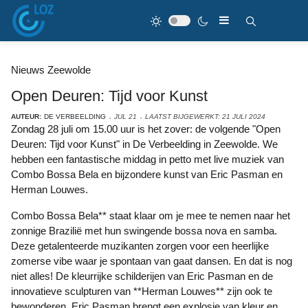
Nieuws Zeewolde
Open Deuren: Tijd voor Kunst
AUTEUR:
DE VERBEELDING
JUL 21
LAATST BIJGEWERKT: 21 JULI 2024
Zondag 28 juli om 15.00 uur is het zover: de volgende "Open
Deuren: Tijd voor Kunst" in De Verbeelding in Zeewolde. We
hebben een fantastische middag in petto met live muziek van
Combo Bossa Bela en bijzondere kunst van Eric Pasman en
Herman Louwes.
Combo Bossa Bela** staat klaar om je mee te nemen naar het
zonnige Brazilië met hun swingende bossa nova en samba.
Deze getalenteerde muzikanten zorgen voor een heerlijke
zomerse vibe waar je spontaan van gaat dansen. En dat is nog
niet alles! De kleurrijke schilderijen van Eric Pasman en de
innovatieve sculpturen van **Herman Louwes** zijn ook te
bewonderen. Eric Pasman brengt een explosie van kleur en