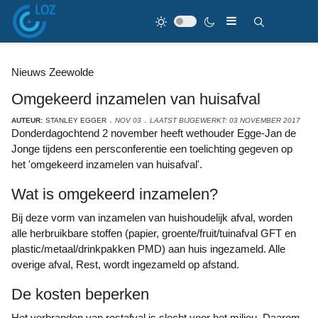
Nieuws Zeewolde
Omgekeerd inzamelen van huisafval
AUTEUR:
STANLEY EGGER
NOV 03
LAATST BIJGEWERKT: 03 NOVEMBER 2017
Donderdagochtend 2 november heeft wethouder Egge-Jan de
Jonge tijdens een persconferentie een toelichting gegeven op
het 'omgekeerd inzamelen van huisafval'.
Wat is omgekeerd inzamelen?
Bij deze vorm van inzamelen van huishoudelijk afval, worden
alle herbruikbare stoffen (papier, groente/fruit/tuinafval GFT en
plastic/metaal/drinkpakken PMD) aan huis ingezameld. Alle
overige afval, Rest, wordt ingezameld op afstand.
De kosten beperken
Het verbranden van restafval is slecht voor het milieu. Daarom