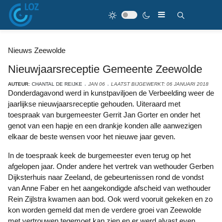
Nieuws Zeewolde
Nieuwjaarsreceptie Gemeente Zeewolde
AUTEUR:
CHANTAL DE REIJKE
JAN 06
LAATST BIJGEWERKT: 06 JANUARI 2018
Donderdagavond werd in kunstpaviljoen de Verbeelding weer de
jaarlijkse nieuwjaarsreceptie gehouden. Uiteraard met
toespraak van burgemeester Gerrit Jan Gorter en onder het
genot van een hapje en een drankje konden alle aanwezigen
elkaar de beste wensen voor het nieuwe jaar geven.
In de toespraak keek de burgemeester even terug op het
afgelopen jaar. Onder andere het vertrek van wethouder Gerben
Dijksterhuis naar Zeeland, de gebeurtenissen rond de vondst
van Anne Faber en het aangekondigde afscheid van wethouder
Rein Zijlstra kwamen aan bod. Ook werd vooruit gekeken en zo
kon worden gemeld dat men de verdere groei van Zeewolde
met vertrouwen tegemoet kan zien en er werd alvast even