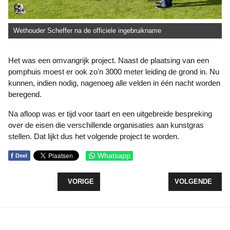
Wethouder Scheffer na de officiele ingebruikname
Het was een omvangrijk project. Naast de plaatsing van een
pomphuis moest er ook zo’n 3000 meter leiding de grond in. Nu
kunnen, indien nodig, nagenoeg alle velden in één nacht worden
beregend.
Na afloop was er tijd voor taart en een uitgebreide bespreking
over de eisen die verschillende organisaties aan kunstgras
stellen. Dat lijkt dus het volgende project te worden.
f
Whatsapp
Deel
VORIG ARTIKEL: EERSTE EDITIE SCOUT-EX IN Z
VOLGENDE ARTIK
VORIGE
VOLGENDE