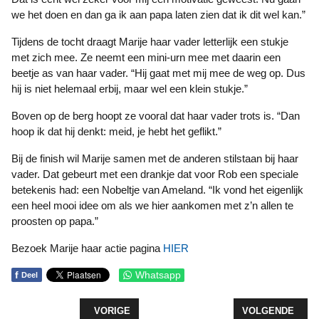
we het doen en dan ga ik aan papa laten zien dat ik dit wel kan.”
Tijdens de tocht draagt Marije haar vader letterlijk een stukje
met zich mee. Ze neemt een mini-urn mee met daarin een
beetje as van haar vader. “Hij gaat met mij mee de weg op. Dus
hij is niet helemaal erbij, maar wel een klein stukje.”
Boven op de berg hoopt ze vooral dat haar vader trots is. “Dan
hoop ik dat hij denkt: meid, je hebt het geflikt.”
Bij de finish wil Marije samen met de anderen stilstaan bij haar
vader. Dat gebeurt met een drankje dat voor Rob een speciale
betekenis had: een Nobeltje van Ameland. “Ik vond het eigenlijk
een heel mooi idee om als we hier aankomen met z’n allen te
proosten op papa.”
Bezoek Marije haar actie pagina
HIER
f
Whatsapp
Deel
VORIG ARTIKEL: OPEN DAG LAAT WOONMOGELIJ
VOLGENDE ARTI
VORIGE
VOLGENDE