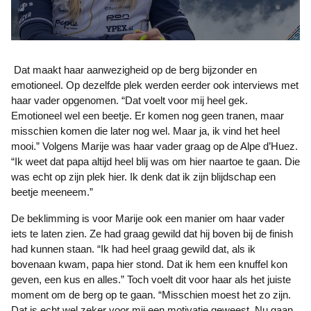
Dat maakt haar aanwezigheid op de berg bijzonder en
emotioneel. Op dezelfde plek werden eerder ook interviews met
haar vader opgenomen. “Dat voelt voor mij heel gek.
Emotioneel wel een beetje. Er komen nog geen tranen, maar
misschien komen die later nog wel. Maar ja, ik vind het heel
mooi.” Volgens Marije was haar vader graag op de Alpe d’Huez.
“Ik weet dat papa altijd heel blij was om hier naartoe te gaan. Die
was echt op zijn plek hier. Ik denk dat ik zijn blijdschap een
beetje meeneem.”
De beklimming is voor Marije ook een manier om haar vader
iets te laten zien. Ze had graag gewild dat hij boven bij de finish
had kunnen staan. “Ik had heel graag gewild dat, als ik
bovenaan kwam, papa hier stond. Dat ik hem een knuffel kon
geven, een kus en alles.” Toch voelt dit voor haar als het juiste
moment om de berg op te gaan. “Misschien moest het zo zijn.
Dat is echt wel zeker voor mij een motivatie geweest. Nu gaan