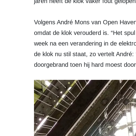
jaren heeft de klok vaker fout gelopen
Volgens André Mons van Open Haven g
omdat de klok verouderd is. “Het spul
week na een verandering in de elektron
de klok nu stil staat, zo vertelt André:
doorgebrand toen hij hard moest door