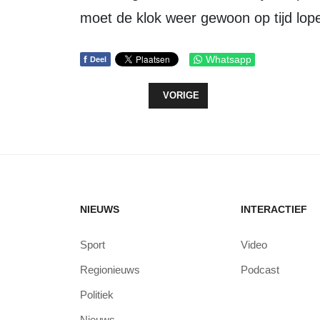
moet de klok weer gewoon op tijd lop
f
Whatsapp
Deel
VORIG ARTIKEL: DRUKTE BIJ DE S
VORIGE
NIEUWS
INTERACTIEF
Sport
Video
Regionieuws
Podcast
Politiek
Nieuws