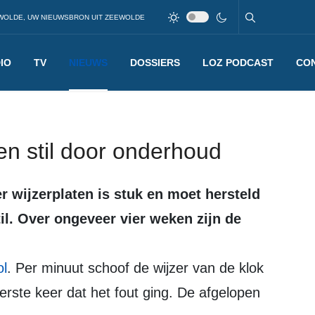
WOLDE, UW NIEUWSBRON UIT ZEEWOLDE
IO
TV
NIEUWS
DOSSIERS
LOZ PODCAST
CO
en stil door onderhoud
til. Over ongeveer vier weken zijn de
ol
. Per minuut schoof de wijzer van de klok
erste keer dat het fout ging. De afgelopen