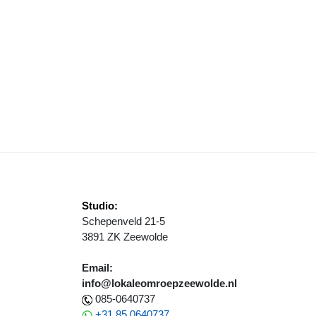
PROGRAMMA TWEEDE ZOMERWEEK ZEEWOLDE
Studio:
Schepenveld 21-5
3891 ZK Zeewolde
Email:
info@lokaleomroepzeewolde.nl
085-0640737
+31 85 0640737