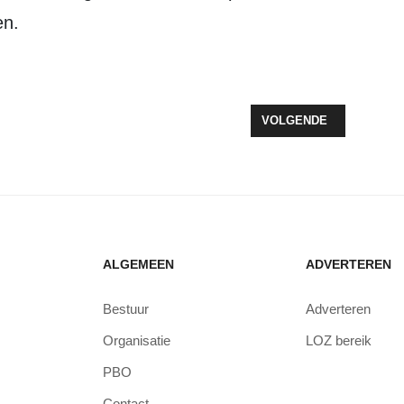
en.
TEIGER
VOLGENDE ARTIKEL: 
VOLGENDE
ALGEMEEN
ADVERTEREN
Bestuur
Adverteren
Organisatie
LOZ bereik
PBO
Contact