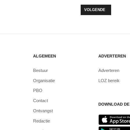
NTEN EN FRUIT VOOR RSG LEVANT
VOLGENDE ARTIKEL: PO
VOLGENDE
ALGEMEEN
ADVERTEREN
Bestuur
Adverteren
Organisatie
LOZ bereik
PBO
Contact
DOWNLOAD DE 
Ontvangst
Redactie