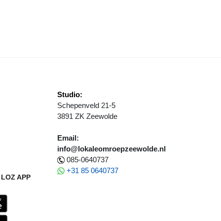
LITIE DEELT TIP NA TWEE INBRAKEN
Studio:
Schepenveld 21-5
3891 ZK Zeewolde
Email:
info@lokaleomroepzeewolde.nl
085-0640737
+31 85 0640737
LOZ APP