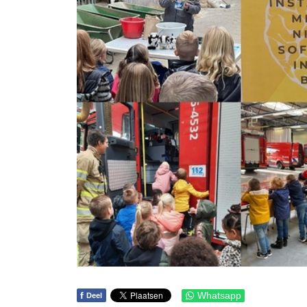
f
Whatsapp
Deel