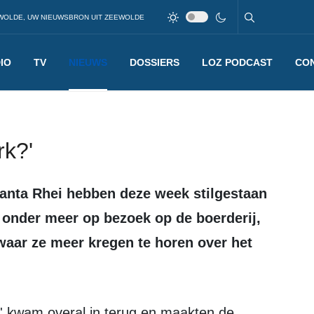
WOLDE, UW NIEUWSBRON UIT ZEEWOLDE
IO
TV
NIEUWS
DOSSIERS
LOZ PODCAST
CO
rk?'
 onder meer op bezoek op de boerderij,
 waar ze meer kregen te horen over het