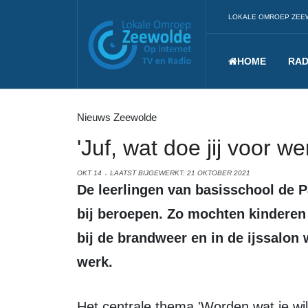
LOKALE OMROEP ZEE
HOME
RAD
Nieuws Zeewolde
'Juf, wat doe jij voor we
OKT 14
LAATST BIJGEWERKT: 21 OKTOBER 2021
De leerlingen van basisschool de Panta Rhei hebben deze week stilgestaan
bij beroepen. Zo mochten kinderen
bij de brandweer en in de ijssalon
werk.
Het centrale thema 'Worden wat je wil' kwam overal in terug en maakten de