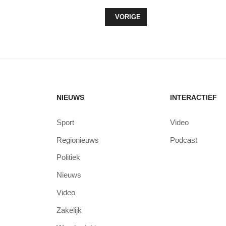
VORIG ARTIKEL: REGIONALE GROE
VORIGE
NIEUWS
INTERACTIEF
Sport
Video
Regionieuws
Podcast
Politiek
Nieuws
Video
Zakelijk