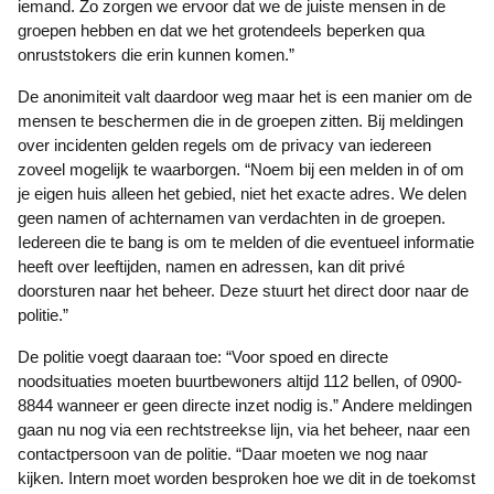
iemand. Zo zorgen we ervoor dat we de juiste mensen in de
groepen hebben en dat we het grotendeels beperken qua
onruststokers die erin kunnen komen.”
De anonimiteit valt daardoor weg maar het is een manier om de
mensen te beschermen die in de groepen zitten. Bij meldingen
over incidenten gelden regels om de privacy van iedereen
zoveel mogelijk te waarborgen. “Noem bij een melden in of om
je eigen huis alleen het gebied, niet het exacte adres. We delen
geen namen of achternamen van verdachten in de groepen.
Iedereen die te bang is om te melden of die eventueel informatie
heeft over leeftijden, namen en adressen, kan dit privé
doorsturen naar het beheer. Deze stuurt het direct door naar de
politie.”
De politie voegt daaraan toe: “Voor spoed en directe
noodsituaties moeten buurtbewoners altijd 112 bellen, of 0900-
8844 wanneer er geen directe inzet nodig is.” Andere meldingen
gaan nu nog via een rechtstreekse lijn, via het beheer, naar een
contactpersoon van de politie. “Daar moeten we nog naar
kijken. Intern moet worden besproken hoe we dit in de toekomst