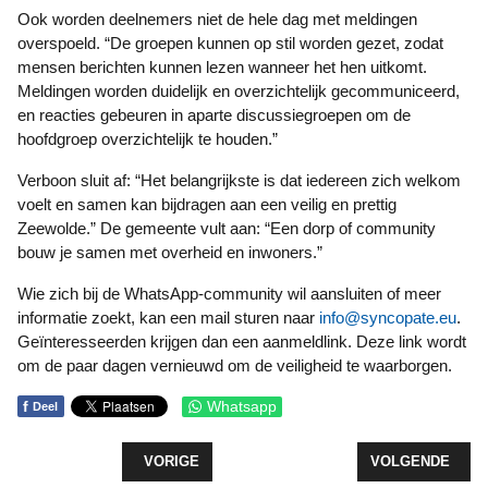
Ook worden deelnemers niet de hele dag met meldingen
overspoeld. “De groepen kunnen op stil worden gezet, zodat
mensen berichten kunnen lezen wanneer het hen uitkomt.
Meldingen worden duidelijk en overzichtelijk gecommuniceerd,
en reacties gebeuren in aparte discussiegroepen om de
hoofdgroep overzichtelijk te houden.”
Verboon sluit af: “Het belangrijkste is dat iedereen zich welkom
voelt en samen kan bijdragen aan een veilig en prettig
Zeewolde.” De gemeente vult aan: “Een dorp of community
bouw je samen met overheid en inwoners.”
Wie zich bij de WhatsApp-community wil aansluiten of meer
informatie zoekt, kan een mail sturen naar
info@syncopate.eu
.
Geïnteresseerden krijgen dan een aanmeldlink. Deze link wordt
om de paar dagen vernieuwd om de veiligheid te waarborgen.
f
Whatsapp
Deel
VORIG ARTIKEL: FEESTJE VOOR DE 75-JARIGEN
VOLGENDE ARTIK
VORIGE
VOLGENDE