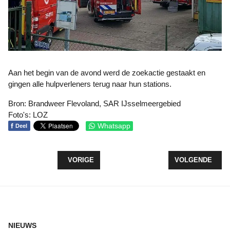
Aan het begin van de avond werd de zoekactie gestaakt en
gingen alle hulpverleners terug naar hun stations.
Bron: Brandweer Flevoland, SAR IJsselmeergebied
Foto's: LOZ
f
Whatsapp
Deel
VORIG ARTIKEL: LIONS EN ROTARY PUBQUIZ OP
VOLGENDE ARTI
VORIGE
VOLGENDE
NIEUWS