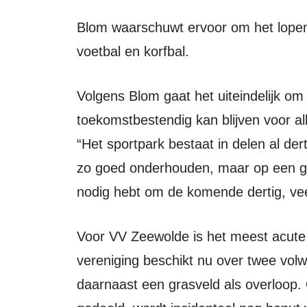
Blom waarschuwt ervoor om het lopende onderzoek niet te versmallen tot alleen
voetbal en korfbal.
Volgens Blom gaat het uiteindelijk om de vraag hoe Sportpark De Horst
toekomstbestendig kan blijven voor al
“Het sportpark bestaat in delen al derti
zo goed onderhouden, maar op een g
nodig hebt om de komende dertig, vee
Voor VV Zeewolde is het meest acute probleem de trainingscapaciteit. De
vereniging beschikt nu over twee volw
daarnaast een grasveld als overloop. 