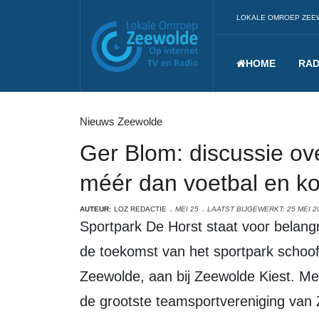
LOKALE OMROEP ZEE
HOME
RAD
Nieuws Zeewolde
Ger Blom: discussie ov
méér dan voetbal en ko
AUTEUR:
LOZ REDACTIE
MEI 25
LAATST BIJGEWERKT: 25 MEI 2
Sportpark De Horst staat voor belangrijke keuzes. Na eerdere gesprekken over
de toekomst van het sportpark schoof
Zeewolde, aan bij Zeewolde Kiest. Me
de grootste teamsportvereniging van