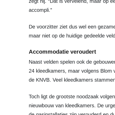
zegt hij. “Dat is vervelend, maar op 
accompli.”
De voorzitter ziet dus wel een gezamenlijke toekomst op Sportpark De Horst,
maar niet op de huidige gedeelde vel
Accommodatie veroudert
Naast velden spelen ook de gebouwen en installaties een rol. VV Zeewolde heeft
24 kleedkamers, maar volgens Blom 
de KNVB. Veel kleedkamers stammen ui
Toch ligt de grootste noodzaak volgens hem niet bij grootschalige sloop of
nieuwbouw van kleedkamers. De urgen
de gasinstallaties zijn verouderd en du