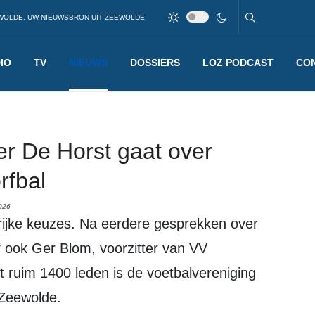
WOLDE, UW NIEUWSBRON UIT ZEEWOLDE
IO
TV
NIEUWS
DOSSIERS
LOZ PODCAST
CO
er De Horst gaat over
rfbal
026
 ook Ger Blom, voorzitter van VV
t ruim 1400 leden is de voetbalvereniging
 Zeewolde.