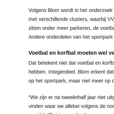
Volgens Blom wordt in het onderzoek breder gekeken. Het adviesbureau werkt
met verschillende clusters, waarbij V
zitten onder meer parkeren, de voetb
Andere onderdelen van het sportpark
Voetbal en korfbal moeten wel v
Dat betekent niet dat voetbal en korfbal niets meer met elkaar te bespreken
hebben. Integendeel. Blom erkent da
op het sportpark, maar niet meer op d
“We zijn er na tweeënhalf jaar niet uitgekomen om samen een speelveld te
vinden waar we allebei volgens de n