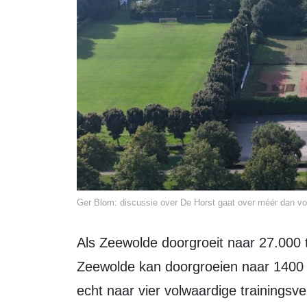
Ger Blom: discussie over De Horst gaat over méér dan voe
Als Zeewolde doorgroeit naar 27.000 tot 30.000 inwoners, verwacht Blom dat VV
Zeewolde kan doorgroeien naar 1400 
echt naar vier volwaardige trainingsv