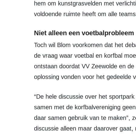
hem om kunstgrasvelden met verlicht
voldoende ruimte heeft om alle teams 
Niet alleen een voetbalprobleem
Toch wil Blom voorkomen dat het debat over De Horst wordt teruggebracht tot
de vraag waar voetbal en korfbal moet
ontstaan doordat VV Zeewolde en de 
oplossing vonden voor het gedeelde v
“De hele discussie over het sportpark is een beetje gekaapt door het feit dat we
samen met de korfbalvereniging geen
daar samen gebruik van te maken”, zeg
discussie alleen maar daarover gaat,