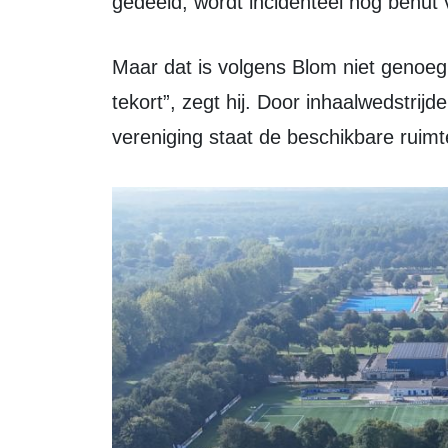
gedeeld, wordt incidenteel nog benut 
Maar dat is volgens Blom niet genoeg. “We komen grosso modo een half veld
tekort”, zegt hij. Door inhaalwedstrij
vereniging staat de beschikbare ruimt