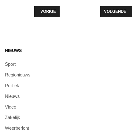
VORIG ARTIKEL: AUTO TE WATER IN ZEEWOLDE,
VOLGENDE ARTIK
VORIGE
VOLGENDE
NIEUWS
Sport
Regionieuws
Politiek
Nieuws
Video
Zakelijk
Weerbericht