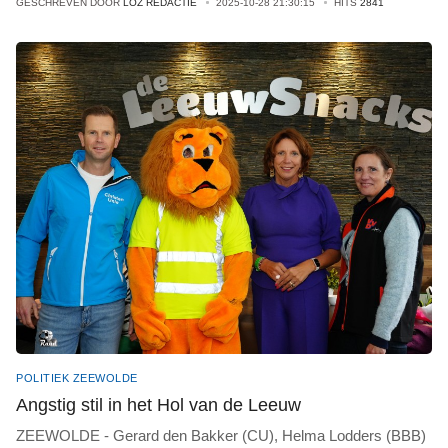
GESCHREVEN DOOR
LOZ REDACTIE
2025-10-28 21:30:15
HITS
2841
POLITIEK ZEEWOLDE
Angstig stil in het Hol van de Leeuw
ZEEWOLDE - Gerard den Bakker (CU), Helma Lodders (BBB)