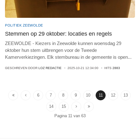
POLITIEK ZEEWOLDE
Stemmen op 29 oktober: locaties en regels
ZEEWOLDE - Kiezers in Zeewolde kunnen woensdag 29
oktober hun stem uitbrengen voor de Tweede
Kamerverkiezingen. Elk stembureau in de gemeente is open
...
GESCHREVEN DOOR
LOZ REDACTIE
2025-10-21 12:34:00
HITS
2883
6
7
8
9
10
11
12
13
14
15
Pagina 11 van 63