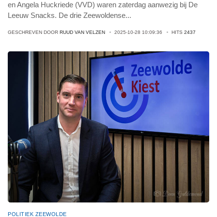
en Angela Huckriede (VVD) waren zaterdag aanwezig bij De
Leeuw Snacks. De drie Zeewoldense
...
GESCHREVEN DOOR
RUUD VAN VELZEN
2025-10-28 10:09:36
HITS
2437
POLITIEK ZEEWOLDE