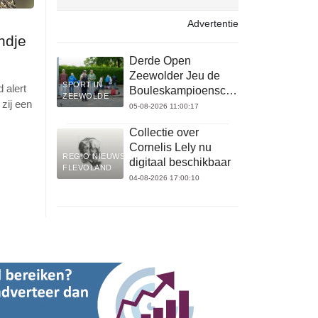
Advertentie
ndje
Derde Open
Zeewolder Jeu de
SPORT IN
 alert
Bouleskampioenschap
ZEEWOLDE
zij een
op 22 augustus
05-08-2026 11:00:17
Collectie over
Cornelis Lely nu
REGIO NIEUWS
digitaal beschikbaar
FLEVOLAND
04-08-2026 17:00:10