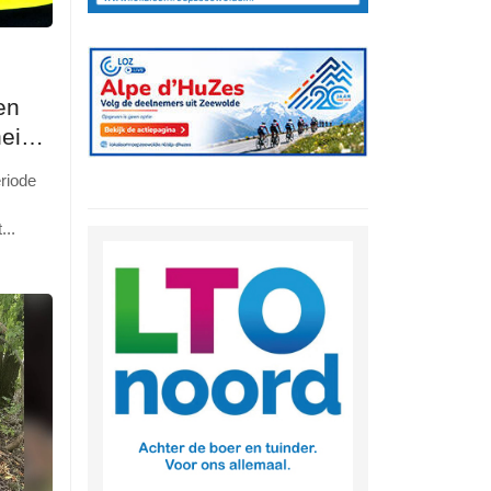
en
heid
riode
t
...