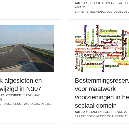
AUTEUR:
BEDRIJFSKRING ZEEWOLD
AUG 30
LAATST BIJGEWERKT: 30 AUGUSTUS 
jk afgesloten en
Bestemmingsreser
wijzigd in N307
voor maatwerk
UR:
PROVINCIE FLEVOLAND
voorzieningen in he
28
sociaal domein
ST BIJGEWERKT: 28 AUGUSTUS 2018
AUTEUR:
STANLEY EGGER
AUG 27
LAATST BIJGEWERKT: 27 AUGUSTUS 