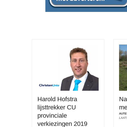
Harold Hofstra
Na
lijsttrekker CU
me
provinciale
AUTE
LAAT
verkiezingen 2019