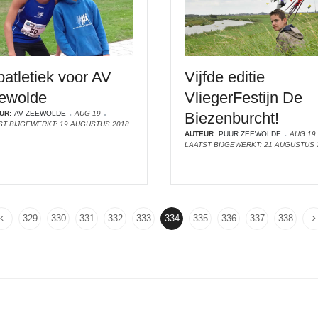
patletiek voor AV
Vijfde editie
ewolde
VliegerFestijn De
UR:
AV ZEEWOLDE
AUG 19
Biezenburcht!
ST BIJGEWERKT: 19 AUGUSTUS 2018
AUTEUR:
PUUR ZEEWOLDE
AUG 19
LAATST BIJGEWERKT: 21 AUGUSTUS 
329
330
331
332
333
334
335
336
337
338