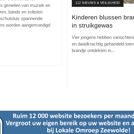
112 NIEUWS & VEILIGHEID
rs genieten van muziek en
ren, bands en solisten
Kinderen blussen bra
de schutsluis spannende
in struikgewas
tters worden aangemoedigd
Vier jongens hebben vanochtend
en daadkrachtig gehandeld toen 
brandje ontdekten in
...