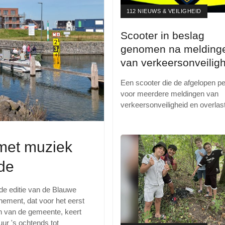
112 NIEUWS & VEILIGHEID
Scooter in beslag
genomen na melding
van verkeersonveilig
en overlast
Een scooter die de afgelopen pe
voor meerdere meldingen van
verkeersonveiligheid en overlas
met muziek
de
de editie van de Blauwe
nement, dat voor het eerst
an van de gemeente, keert
ur 's ochtends tot