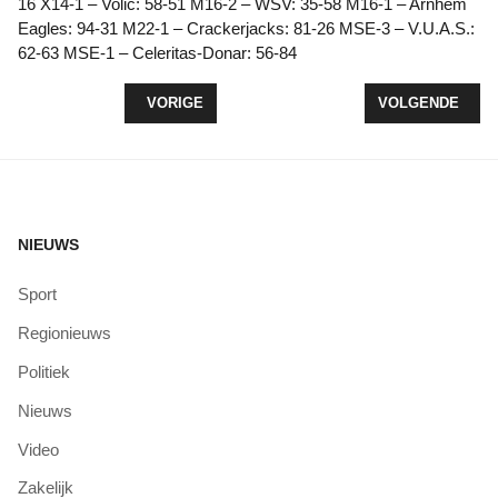
16 X14-1 – Volic: 58-51 M16-2 – WSV: 35-58 M16-1 – Arnhem
Eagles: 94-31 M22-1 – Crackerjacks: 81-26 MSE-3 – V.U.A.S.:
62-63 MSE-1 – Celeritas-Donar: 56-84
VORIG ARTIKEL: KV WOLDERWIJD/DYZLE WINT 
VOLGENDE ARTI
VORIGE
VOLGENDE
NIEUWS
Sport
Regionieuws
Politiek
Nieuws
Video
Zakelijk