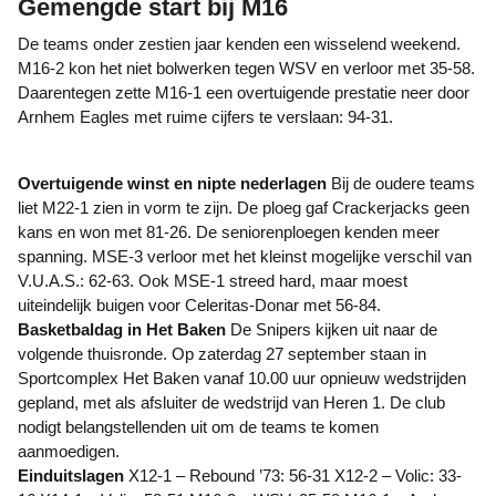
Gemengde start bij M16
De teams onder zestien jaar kenden een wisselend weekend.
M16-2 kon het niet bolwerken tegen WSV en verloor met 35-58.
Daarentegen zette M16-1 een overtuigende prestatie neer door
Arnhem Eagles met ruime cijfers te verslaan: 94-31.
Overtuigende winst en nipte nederlagen
Bij de oudere teams
liet M22-1 zien in vorm te zijn. De ploeg gaf Crackerjacks geen
kans en won met 81-26. De seniorenploegen kenden meer
spanning. MSE-3 verloor met het kleinst mogelijke verschil van
V.U.A.S.: 62-63. Ook MSE-1 streed hard, maar moest
uiteindelijk buigen voor Celeritas-Donar met 56-84.
Basketbaldag in Het Baken
De Snipers kijken uit naar de
volgende thuisronde. Op zaterdag 27 september staan in
Sportcomplex Het Baken vanaf 10.00 uur opnieuw wedstrijden
gepland, met als afsluiter de wedstrijd van Heren 1. De club
nodigt belangstellenden uit om de teams te komen
aanmoedigen.
Einduitslagen
X12-1 – Rebound ’73: 56-31 X12-2 – Volic: 33-