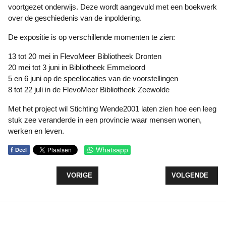
voortgezet onderwijs. Deze wordt aangevuld met een boekwerk
over de geschiedenis van de inpoldering.
De expositie is op verschillende momenten te zien:
13 tot 20 mei in FlevoMeer Bibliotheek Dronten
20 mei tot 3 juni in Bibliotheek Emmeloord
5 en 6 juni op de speellocaties van de voorstellingen
8 tot 22 juli in de FlevoMeer Bibliotheek Zeewolde
Met het project wil Stichting Wende2001 laten zien hoe een leeg
stuk zee veranderde in een provincie waar mensen wonen,
werken en leven.
f
Whatsapp
Deel
VORIG ARTIKEL: GGD ONDERZOEKT OPNIEUW G
VOLGENDE ARTI
VORIGE
VOLGENDE