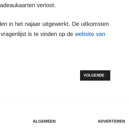
adeaukaarten verloot.
 vragenlijst is te vinden op de
website van
EDRIJF IN BIDDINGHUIZEN, 55.000 KIPPEN GERUIMD
VOLGENDE ARTIKEL: '
VOLGENDE
ALGEMEEN
ADVERTEREN