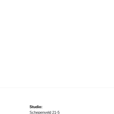
VERHALEN VAN DE POLDER' BRENGT ONTSTAANSGESCHIEDENIS FLE
Studio:
Schepenveld 21-5