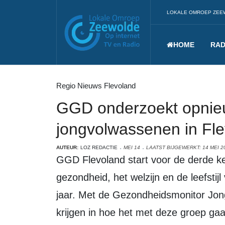
LOKALE OMROEP ZEE
HOME
RAD
Regio Nieuws Flevoland
GGD onderzoekt opnie
jongvolwassenen in Fl
AUTEUR:
LOZ REDACTIE
MEI 14
LAATST BIJGEWERKT: 14 MEI 2
GGD Flevoland start voor de derde keer een grootschalig onderzoek naar de
gezondheid, het welzijn en de leefsti
jaar. Met de Gezondheidsmonitor Jon
krijgen in hoe het met deze groep gaat 