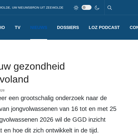
WOLDE, UW NIEUWSBRON UIT ZEEWOLDE
IO
TV
NIEUWS
DOSSIERS
LOZ PODCAST
CO
uw gezondheid
evoland
026
jl van jongvolwassenen van 16 tot en met 25
gvolwassenen 2026 wil de GGD inzicht
en hoe dit zich ontwikkelt in de tijd.