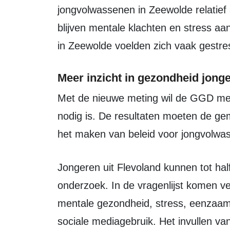
jongvolwassenen in Zeewolde relatief 
blijven mentale klachten en stress a
in Zeewolde voelden zich vaak gestre
Meer inzicht in gezondheid jong
Met de nieuwe meting wil de GGD meer inzicht krijgen in waar ondersteuning
nodig is. De resultaten moeten de ge
het maken van beleid voor jongvolwa
Jongeren uit Flevoland kunnen tot half juli 2026 vrijwillig deelnemen aan het
onderzoek. In de vragenlijst komen v
mentale gezondheid, stress, eenzaam
sociale mediagebruik. Het invullen van