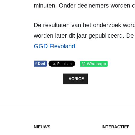
minuten. Onder deelnemers worden c
De resultaten van het onderzoek worden in het najaar uitgewerkt. De uitkomsten
worden later dit jaar gepubliceerd. De
GGD Flevoland
.
f
Whatsapp
Deel
VORIG ARTIKEL: VOGELGRIEP OP B
VORIGE
NIEUWS
INTERACTIEF