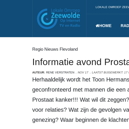
LOKALE OMROEP ZEE
HOME
RAD
Regio Nieuws Flevoland
Informatie avond Prost
AUTEUR:
RENE VERSTRATEN
NOV 17
LAATST BIJGEWERKT: 17
Herhaaldelijk wordt het Toon Hermanshuis Zeewolde de laatste tijd
geconfronteerd met mannen die een 
Prostaat kanker!!! Wat wil dit zegge
voor relaties? Wat zijn de gevolgen 
genezing? Waar beginnen de klachte