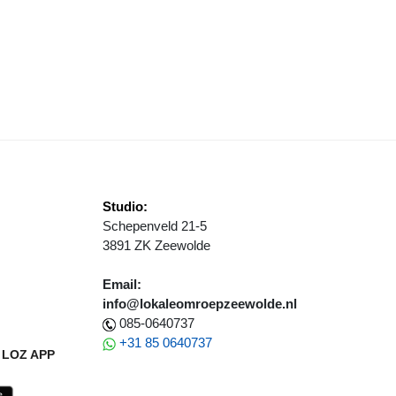
DIEREGELING JONGE LANDBOUWERS
LEVOLAND LEVERT STEVIGE BIJDRAGE AAN ENERGIEOPGAVE
Studio:
Schepenveld 21-5
3891 ZK Zeewolde
Email:
info@lokaleomroepzeewolde.nl
085-0640737
+31 85 0640737
LOZ APP