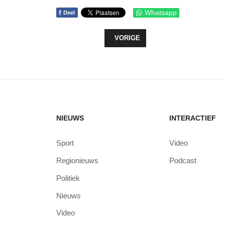
f
Whatsapp
Deel
VORIG ARTIKEL: PLATTELANDSON
VORIGE
NIEUWS
INTERACTIEF
Sport
Video
Regionieuws
Podcast
Politiek
Nieuws
Video