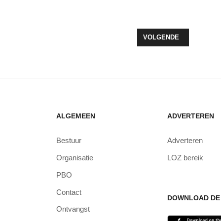
TWIKKELINGSPROGRAMMA 2014-2020; VIJFDE OPENSTELLING SUBI
VOLGENDE ARTIKEL: F
VOLGENDE
ALGEMEEN
ADVERTEREN
Bestuur
Adverteren
Organisatie
LOZ bereik
PBO
Contact
DOWNLOAD DE 
Ontvangst