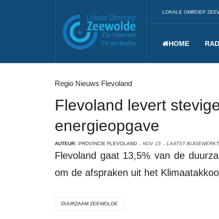
LOKALE OMROEP ZEE
HOME
RAD
Regio Nieuws Flevoland
Flevoland levert stevig
energieopgave
AUTEUR:
PROVINCIE FLEVOLAND
NOV 15
LAATST BIJGEWERKT
Flevoland gaat 13,5% van de duurzame energie opwekken die in 2030 nodig is
om de afspraken uit het Klimaatakko
DUURZAAM ZEEWOLDE