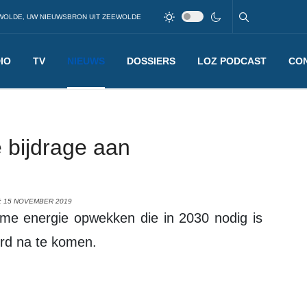
WOLDE, UW NIEUWSBRON UIT ZEEWOLDE
IO
TV
NIEUWS
DOSSIERS
LOZ PODCAST
CO
e bijdrage aan
: 15 NOVEMBER 2019
ord na te komen.