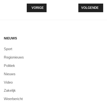
VORIG ARTIKEL: EERSTE SWIM TO FIGHT CANCER
VOLGENDE ARTI
VORIGE
VOLGENDE
NIEUWS
Sport
Regionieuws
Politiek
Nieuws
Video
Zakelijk
Weerbericht