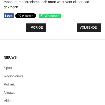
mond-tot-mondreclame toch maar weer voor elkaar had
gekregen.
f
Whatsapp
Deel
VORIG ARTIKEL: REPAREREN IN PLAATS VAN WE
VOLGENDE ARTI
VORIGE
VOLGENDE
NIEUWS
Sport
Regionieuws
Politiek
Nieuws
Video