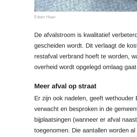
Edwin Haan
De afvalstroom is kwalitatief verbeterd, doordat er al bij de bron veel beter
gescheiden wordt. Dit verlaagt de ko
restafval verbrand hoeft te worden, 
overheid wordt opgelegd omlaag gaat
Meer afval op straat
Er zijn ook nadelen, geeft wethouder Bron toe, die overigens vooraf al werden
verwacht en besproken in de gemeen
bijplaatsingen (wanneer er afval naast
toegenomen. Die aantallen worden al