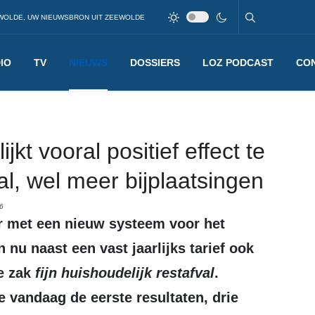
WOLDE, UW NIEUWSBRON UIT ZEEWOLDE
IO
TV
NIEUWS
DOSSIERS
LOZ PODCAST
CO
ijkt vooral positief effect te
l, wel meer bijplaatsingen
6
 nu naast een vast jaarlijks tarief ook
e zak
fijn huishoudelijk restafval
.
 vandaag de eerste resultaten, drie