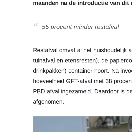
maanden na de introductie van dit r
55 procent minder restafval
Restafval omvat al het huishoudelijk afval dat niet in de GFTe- (groente-, fruit-,
tuinafval en etensresten), de papierco
drinkpakken) container hoort. Na invo
hoeveelheid GFT-afval met 38 procen
PBD-afval ingezameld. Daardoor is de
afgenomen.