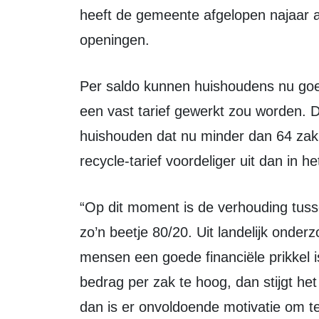
heeft de gemeente afgelopen najaar al
openingen.
Per saldo kunnen huishoudens nu goedkoper uit zijn dan wanneer er alleen met
een vast tarief gewerkt zou worden. D
huishouden dat nu minder dan 64 zakk
recycle-tarief voordeliger uit dan in h
“Op dit moment is de verhouding tussen vaste kosten en het flexibele bedrag
zo’n beetje 80/20. Uit landelijk onder
mensen een goede financiële prikkel i
bedrag per zak te hoog, dan stijgt he
dan is er onvoldoende motivatie om t