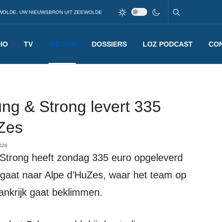
WOLDE, UW NIEUWSBRON UIT ZEEWOLDE
IO
TV
NIEUWS
DOSSIERS
LOZ PODCAST
CO
ng & Strong levert 335
uZes
026
gaat naar Alpe d’HuZes, waar het team op
ankrijk gaat beklimmen.