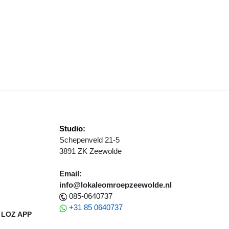
RESTAFVAL, WEL MEER BIJPLAATSINGEN
GEN HOUDT DEELNEMERS NIET WEG BIJ VOGELEXCURSIE IN STILL
Studio:
Schepenveld 21-5
3891 ZK Zeewolde
Email:
info@lokaleomroepzeewolde.nl
085-0640737
+31 85 0640737
LOZ APP