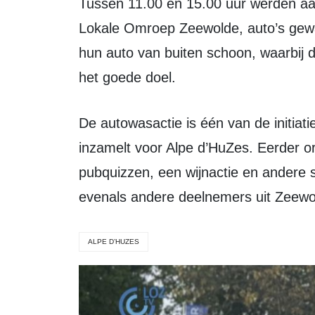
Tussen 11.00 en 15.00 uur werden aan het Schepenveld, bij de studio van
Lokale Omroep Zeewolde, auto’s gewa
hun auto van buiten schoon, waarbij 
het goede doel.
De autowasactie is één van de initiatieven waarmee Team Young en Strong geld
inzamelt voor Alpe d’HuZes. Eerder o
pubquizzen, een wijnactie en andere sp
evenals andere deelnemers uit Zeewol
ALPE D’HUZES