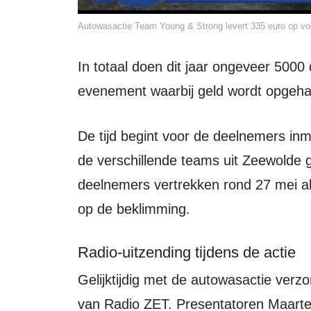
Autowasactie Team Young & Strong levert 335 euro op vo
In totaal doen dit jaar ongeveer 5000 deelnemers mee aan Alpe d’HuZes, het
evenement waarbij geld wordt opgeha
De tijd begint voor de deelnemers inmiddels te dringen. De voorbereidingen voor
de verschillende teams uit Zeewolde 
deelnemers vertrekken rond 27 mei al 
op de beklimming.
Radio-uitzending tijdens de actie
Gelijktijdig met de autowasactie verzorgde LOZ Radio een speciale uitzending
van Radio ZET. Presentatoren Maart