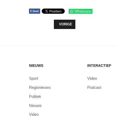
f
Whatsapp
Deel
VORIG ARTIKEL: INVOERING RECY
VORIGE
NIEUWS
INTERACTIEF
Sport
Video
Regionieuws
Podcast
Politiek
Nieuws
Video