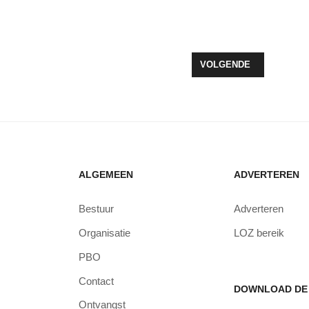
CLE-TARIEF LIJKT VOORAL POSITIEF EFFECT TE HEBBEN: MINDER 
VOLGENDE ARTIKEL: RE
VOLGENDE
ALGEMEEN
ADVERTEREN
Bestuur
Adverteren
Organisatie
LOZ bereik
PBO
Contact
DOWNLOAD DE 
Ontvangst