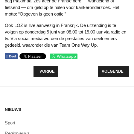
dag maximaal zes keer de Franse berg — wandelend of
fietsend — om geld op te halen voor kankeronderzoek. Het
motto: “Opgeven is geen optie.”
Ook LOZ is live aanwezig in Frankrijk. De uitzending is te
volgen op donderdag 5 juni van 08.00 tot 15.00 uur via radio en
tv. Via social media worden de prestaties van deelnemers
gedeeld, waaronder die van Team One Way Up.
f
Whatsapp
Deel
VORIG ARTIKEL: HOBBY-TIME SLUIT
VOLGENDE ARTI
VORIGE
VOLGENDE
NIEUWS
Sport
Regionieuws