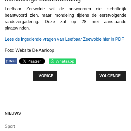
Leefbaar Zeewolde wil de antwoorden niet schriftelijk
beantwoord zien, maar mondeling tijdens de eerstvolgende
raadsvergadering. Deze zal op 28 mei aanstaande
plaatsvinden.
Lees de ingediende vragen van Leefbaar Zeewolde hier in PDF
Foto: Website De Aanloop
f
Whatsapp
Deel
VORIG ARTIKEL: FLEVOMEER BIBLIOTHEEK WEE
VOLGENDE ARTI
VORIGE
VOLGENDE
NIEUWS
Sport