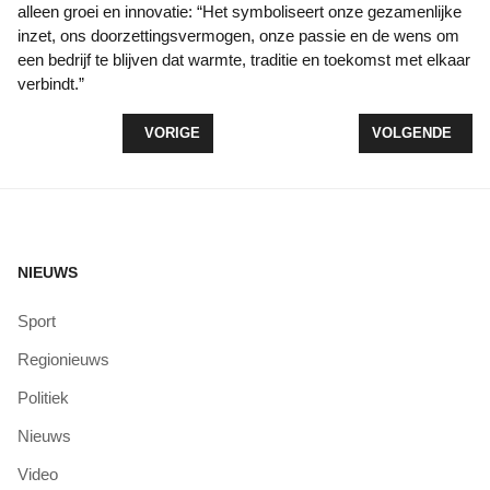
alleen groei en innovatie: “Het symboliseert onze gezamenlijke
inzet, ons doorzettingsvermogen, onze passie en de wens om
een bedrijf te blijven dat warmte, traditie en toekomst met elkaar
verbindt.”
VORIG ARTIKEL: LAADPLEIN IN BEELD OP TRE
VOLGENDE ARTI
VORIGE
VOLGENDE
NIEUWS
Sport
Regionieuws
Politiek
Nieuws
Video