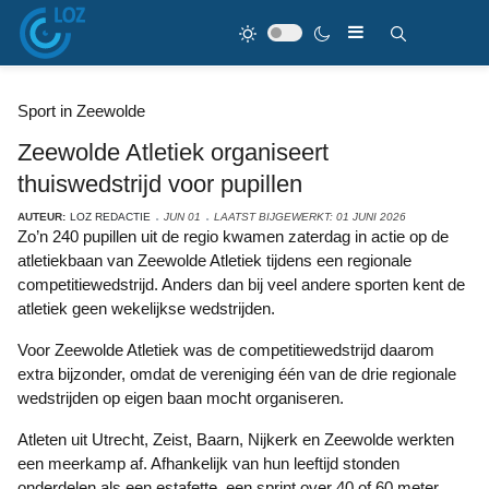
Sport in Zeewolde
Zeewolde Atletiek organiseert
thuiswedstrijd voor pupillen
AUTEUR:
LOZ REDACTIE
JUN 01
LAATST BIJGEWERKT: 01 JUNI 2026
Zo’n 240 pupillen uit de regio kwamen zaterdag in actie op de
atletiekbaan van Zeewolde Atletiek tijdens een regionale
competitiewedstrijd. Anders dan bij veel andere sporten kent de
atletiek geen wekelijkse wedstrijden.
Voor Zeewolde Atletiek was de competitiewedstrijd daarom
extra bijzonder, omdat de vereniging één van de drie regionale
wedstrijden op eigen baan mocht organiseren.
Atleten uit Utrecht, Zeist, Baarn, Nijkerk en Zeewolde werkten
een meerkamp af. Afhankelijk van hun leeftijd stonden
onderdelen als een estafette, een sprint over 40 of 60 meter,