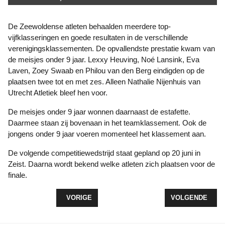
De Zeewoldense atleten behaalden meerdere top-
vijfklasseringen en goede resultaten in de verschillende
verenigingsklassementen. De opvallendste prestatie kwam van
de meisjes onder 9 jaar. Lexxy Heuving, Noé Lansink, Eva
Laven, Zoey Swaab en Philou van den Berg eindigden op de
plaatsen twee tot en met zes. Alleen Nathalie Nijenhuis van
Utrecht Atletiek bleef hen voor.
De meisjes onder 9 jaar wonnen daarnaast de estafette.
Daarmee staan zij bovenaan in het teamklassement. Ook de
jongens onder 9 jaar voeren momenteel het klassement aan.
De volgende competitiewedstrijd staat gepland op 20 juni in
Zeist. Daarna wordt bekend welke atleten zich plaatsen voor de
finale.
VORIG ARTIKEL: DRIE KEER GOUD VOOR TURNE
VOLGENDE ARTI
VORIGE
VOLGENDE