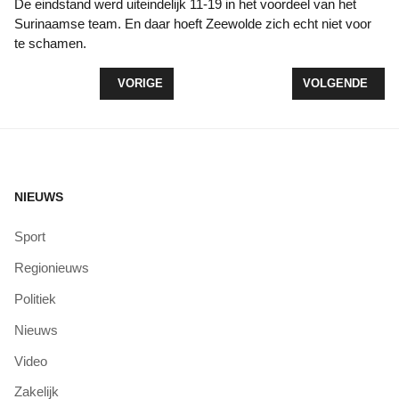
De eindstand werd uiteindelijk 11-19 in het voordeel van het
Surinaamse team. En daar hoeft Zeewolde zich echt niet voor
te schamen.
VORIG ARTIKEL: TITELDUEL WACHT VOOR HC ZE
VOLGENDE ARTIK
VORIGE
VOLGENDE
NIEUWS
Sport
Regionieuws
Politiek
Nieuws
Video
Zakelijk