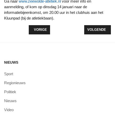
Ga naar
www.zeewolde-atletiek.nl
voor meer info en
aanmelding, of kom op dinsdag 14 januari naar de
informatiebijeenkomst, om 20.00 uur in het clubhuis aan het
Kluunpad (bij de atletiekbaan).
VORIG ARTIKEL: LOKO LOOP: PITTIG WEER EN K
VOLGENDE ARTIK
VORIGE
VOLGENDE
NIEUWS
Sport
Regionieuws
Politiek
Nieuws
Video