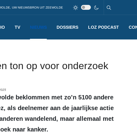
WOLDE, UW NIEUWSBRON UIT ZEEWOLDE
IO
TV
NIEUWS
DOSSIERS
LOZ PODCAST
CO
én ton op voor onderzoek
2025
, als deelnemer aan de jaarlijkse actie
 anderen wandelend, maar allemaal met
oek naar kanker.