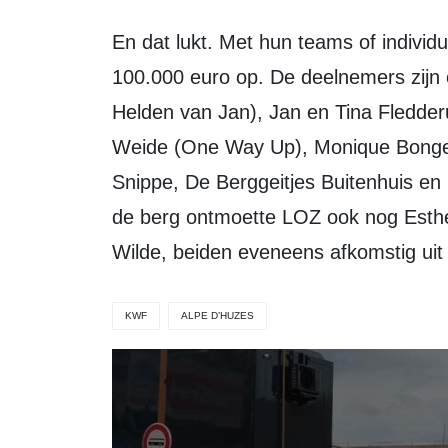
En dat lukt. Met hun teams of individueel haalden zij tot nu toe meer dan bijna
100.000 euro op. De deelnemers zijn
Helden van Jan), Jan en Tina Fledder
Weide (One Way Up), Monique Bonger
Snippe, De Berggeitjes Buitenhuis en Ir
de berg ontmoette LOZ ook nog Esthe
Wilde, beiden eveneens afkomstig uit
KWF
ALPE D’HUZES