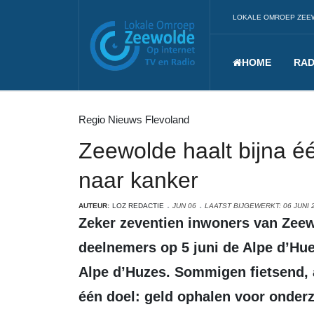
LOKALE OMROEP ZEE
HOME
RAD
Regio Nieuws Flevoland
Zeewolde haalt bijna é
naar kanker
AUTEUR:
LOZ REDACTIE
JUN 06
LAATST BIJGEWERKT: 06 JUNI 
Zeker zeventien inwoners van Zeewolde beklommen met zo’n 5100 andere
deelnemers op 5 juni de Alpe d’Huez
Alpe d’Huzes. Sommigen fietsend,
één doel: geld ophalen voor onderz