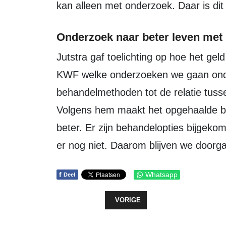
kan alleen met onderzoek. Daar is dit 
Onderzoek naar beter leven met
Jutstra gaf toelichting op hoe het geld wordt ingezet: “We bepalen samen met
KWF welke onderzoeken we gaan onde
behandelmethoden tot de relatie tuss
Volgens hem maakt het opgehaalde be
beter. Er zijn behandelopties bijgeko
er nog niet. Daarom blijven we doorg
f
Whatsapp
Deel
VORIG ARTIKEL: WATERSCHAP ZUI
VORIGE