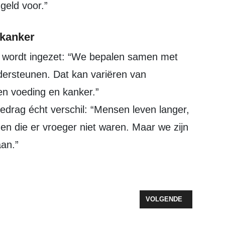
geld voor.”
 kanker
rsteunen. Dat kan variëren van
en voeding en kanker.”
drag écht verschil: “Mensen leven langer,
men die er vroeger niet waren. Maar we zijn
aan.”
DERZEELAND GEEFT FEEST VOOR IEDEREEN, MET EEN SERIEUS TIN
VOLGENDE ARTIKEL: MA
VOLGENDE