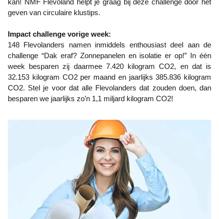
kan! NMF Flevoland helpt je graag bij deze challenge door het
geven van circulaire klustips.
Impact challenge vorige week:
148 Flevolanders namen inmiddels enthousiast deel aan de
challenge “Dak eraf? Zonnepanelen en isolatie er op!” In één
week besparen zij daarmee 7.420 kilogram CO2, en dat is
32.153 kilogram CO2 per maand en jaarlijks 385.836 kilogram
CO2. Stel je voor dat alle Flevolanders dat zouden doen, dan
besparen we jaarlijks zo’n 1,1 miljard kilogram CO2!