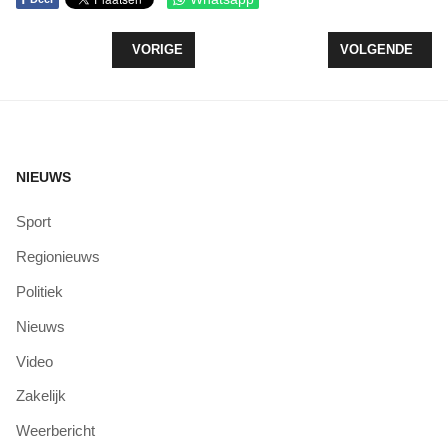
VORIG ARTIKEL: PENDELDIENST ZIEKENHUIZEN 
VOLGENDE ARTI
VORIGE
VOLGENDE
NIEUWS
Sport
Regionieuws
Politiek
Nieuws
Video
Zakelijk
Weerbericht