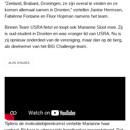
“Zeeland, Brabant, Groningen, ze zijn overal te vinden en ze
komen allemaal samen in Dronten,” vertellen Janine Hermsen,
Fabiënne Fontaine en Floor Hopman namens het team.
Binnen Team USRA fietst en loopt ook Marianne Sloot mee. Zij
is oud-student in Dronten en was vroeger lid van USRA. Nu is
zij opnieuw onderdeel van de vereniging, maar dan op de berg,
als deelnemer van het BIG Challenge-team.
ALPE D’HUZES
Tijdens de motivatiebijeenkomst vertelde Marianne haar
verhaal. Bij haar is uitgezaaide borstkanker geconstateerd. Dat