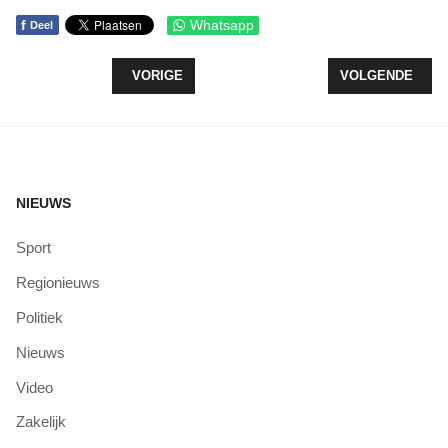
f
Whatsapp
Deel
VORIG ARTIKEL: KANKER.NL WIJST MENSEN DE 
VOLGENDE ARTI
VORIGE
VOLGENDE
NIEUWS
Sport
Regionieuws
Politiek
Nieuws
Video
Zakelijk