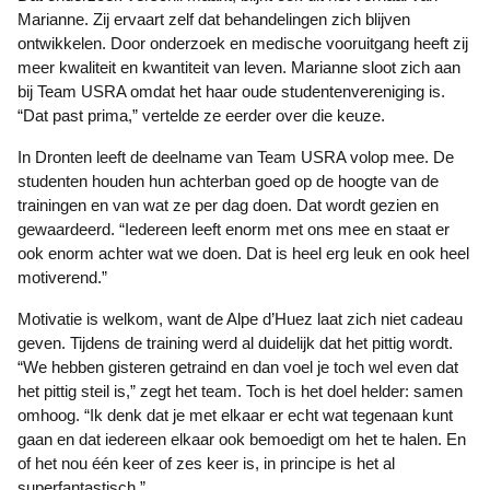
Marianne. Zij ervaart zelf dat behandelingen zich blijven
ontwikkelen. Door onderzoek en medische vooruitgang heeft zij
meer kwaliteit en kwantiteit van leven. Marianne sloot zich aan
bij Team USRA omdat het haar oude studentenvereniging is.
“Dat past prima,” vertelde ze eerder over die keuze.
In Dronten leeft de deelname van Team USRA volop mee. De
studenten houden hun achterban goed op de hoogte van de
trainingen en van wat ze per dag doen. Dat wordt gezien en
gewaardeerd. “Iedereen leeft enorm met ons mee en staat er
ook enorm achter wat we doen. Dat is heel erg leuk en ook heel
motiverend.”
Motivatie is welkom, want de Alpe d’Huez laat zich niet cadeau
geven. Tijdens de training werd al duidelijk dat het pittig wordt.
“We hebben gisteren getraind en dan voel je toch wel even dat
het pittig steil is,” zegt het team. Toch is het doel helder: samen
omhoog. “Ik denk dat je met elkaar er echt wat tegenaan kunt
gaan en dat iedereen elkaar ook bemoedigt om het te halen. En
of het nou één keer of zes keer is, in principe is het al
superfantastisch.”