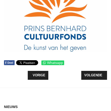
f
Whatsapp
Deel
VORIG ARTIKEL: WATERSCHAP ZUIDERZEELAND B
VOLGENDE ARTI
VORIGE
VOLGENDE
NIEUWS