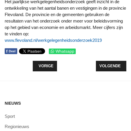
Het jaarlijkse werkgelegenheidsonderzoek geeft inzicht in de
ontwikkeling van het aantal banen en vestigingen in de provincie
Flevoland. De provincie en de gemeenten gebruiken de
resultaten van het onderzoek onder meer voor beleidsvorming
op het gebied van economie en arbeidsmarkt. Meer cijfers zijn
te vinden op:
www.flevoland.nl/werkgelegenheidsonderzoek2019
f
Whatsapp
Deel
VORIG ARTIKEL: NAAR EEN DUURZAME WATERKE
VOLGENDE ARTI
VORIGE
VOLGENDE
NIEUWS
Sport
Regionieuws