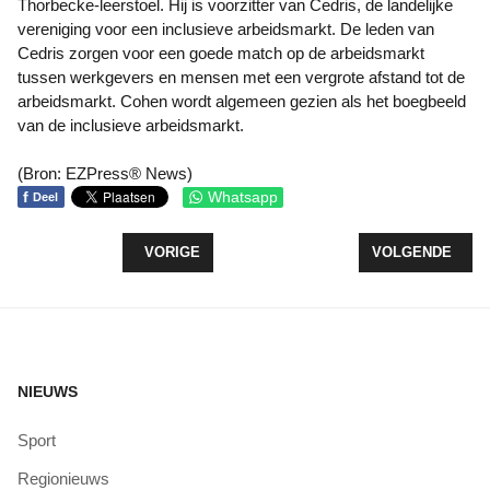
Thorbecke-leerstoel. Hij is voorzitter van Cedris, de landelijke
vereniging voor een inclusieve arbeidsmarkt. De leden van
Cedris zorgen voor een goede match op de arbeidsmarkt
tussen werkgevers en mensen met een vergrote afstand tot de
arbeidsmarkt. Cohen wordt algemeen gezien als het boegbeeld
van de inclusieve arbeidsmarkt.
(Bron: EZPress® News)
f
Whatsapp
Deel
VORIG ARTIKEL: WOENSDAG 20 NOVEMBER; LAND
VOLGENDE ARTI
VORIGE
VOLGENDE
NIEUWS
Sport
Regionieuws