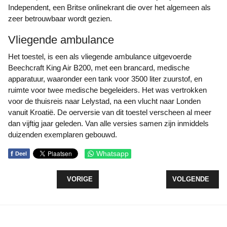
Independent, een Britse onlinekrant die over het algemeen als
zeer betrouwbaar wordt gezien.
Vliegende ambulance
Het toestel, is een als vliegende ambulance uitgevoerde
Beechcraft King Air B200, met een brancard, medische
apparatuur, waaronder een tank voor 3500 liter zuurstof, en
ruimte voor twee medische begeleiders. Het was vertrokken
voor de thuisreis naar Lelystad, na een vlucht naar Londen
vanuit Kroatië. De oerversie van dit toestel verscheen al meer
dan vijftig jaar geleden. Van alle versies samen zijn inmiddels
duizenden exemplaren gebouwd.
f
Whatsapp
Deel
VORIG ARTIKEL: KLM-PILOOT UIT HARDERWIJK (
VOLGENDE ARTI
VORIGE
VOLGENDE