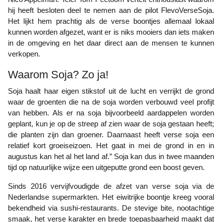
hij heeft besloten deel te nemen aan de pilot FlevoVerseSoja.
Het lijkt hem prachtig als de verse boontjes allemaal lokaal
kunnen worden afgezet, want er is niks mooiers dan iets maken
in de omgeving en het daar direct aan de mensen te kunnen
verkopen.
Waarom Soja? Zo ja!
Soja haalt haar eigen stikstof uit de lucht en verrijkt de grond
waar de groenten die na de soja worden verbouwd veel profijt
van hebben. Als er na soja bijvoorbeeld aardappelen worden
geplant, kun je op de streep af zien waar de soja gestaan heeft;
die planten zijn dan groener. Daarnaast heeft verse soja een
relatief kort groeiseizoen. Het gaat in mei de grond in en in
augustus kan het al het land af.” Soja kan dus in twee maanden
tijd op natuurlijke wijze een uitgeputte grond een boost geven.
Sinds 2016 vervijfvoudigde de afzet van verse soja via de
Nederlandse supermarkten. Het eiwitrijke boontje kreeg vooral
bekendheid via sushi-restaurants. De stevige bite, nootachtige
smaak, het verse karakter en brede toepasbaarheid maakt dat