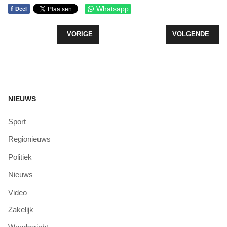
f
Whatsapp
Deel
VORIG ARTIKEL: STICHTING PERIPATOO EN S
VOLGENDE ARTI
VORIGE
VOLGENDE
NIEUWS
Sport
Regionieuws
Politiek
Nieuws
Video
Zakelijk