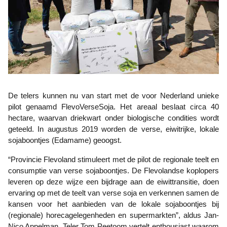
De telers kunnen nu van start met de voor Nederland unieke
pilot genaamd FlevoVerseSoja. Het areaal beslaat circa 40
hectare, waarvan driekwart onder biologische condities wordt
geteeld. In augustus 2019 worden de verse, eiwitrijke, lokale
sojaboontjes (Edamame) geoogst.
“Provincie Flevoland stimuleert met de pilot de regionale teelt en
consumptie van verse sojaboontjes. De Flevolandse koplopers
leveren op deze wijze een bijdrage aan de eiwittransitie, doen
ervaring op met de teelt van verse soja en verkennen samen de
kansen voor het aanbieden van de lokale sojaboontjes bij
(regionale) horecagelegenheden en supermarkten”, aldus Jan-
Nico Appelman. Teler Tom Peetoom vertelt enthousiast waarom