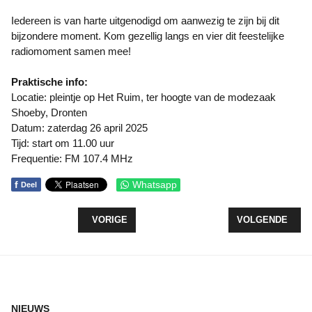
Iedereen is van harte uitgenodigd om aanwezig te zijn bij dit
bijzondere moment. Kom gezellig langs en vier dit feestelijke
radiomoment samen mee!
Praktische info:
Locatie: pleintje op Het Ruim, ter hoogte van de modezaak
Shoeby, Dronten
Datum: zaterdag 26 april 2025
Tijd: start om 11.00 uur
Frequentie: FM 107.4 MHz
f
Whatsapp
Deel
VORIG ARTIKEL: ZIEKENHUIS ST JANSDAL OPEN
VOLGENDE ARTI
VORIGE
VOLGENDE
NIEUWS