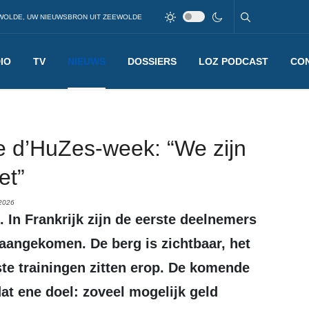
WOLDE, UW NIEUWSBRON UIT ZEEWOLDE
IO
TV
NIEUWS
DOSSIERS
LOZ PODCAST
CO
lpe d’HuZes-week: “We zijn
et”
2026
aangekomen. De berg is zichtbaar, het
ste trainingen zitten erop. De komende
dat ene doel: zoveel mogelijk geld