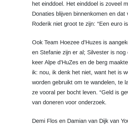
het einddoel. Het einddoel is zoveel 
Donaties blijven binnenkomen en dat 
Roderik niet groot te zijn: “Een euro i
Ook Team Hoezee d’Huzes is aangekomen in Frankrijk. Erica, Martine, Marianne
en Stefanie zijn er al; Silvester is n
keer Alpe d’HuZes en de berg maakte d
ik: nou, ik denk het niet, want het is
worden gebruikt om te wandelen, te l
ze vooral per bocht leven. “Geld is g
van doneren voor onderzoek.
Demi Flos en Damian van Dijk van Young & Strong zijn al een paar dagen in