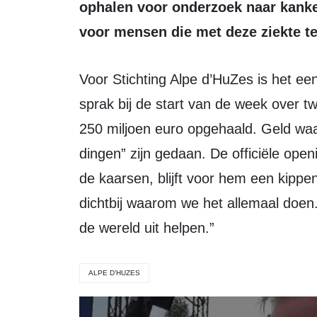
ophalen voor onderzoek naar kanker
voor mensen die met deze ziekte t
Voor Stichting Alpe d’HuZes is het een bijzondere editie. Voorzitter Erik Jutstra
sprak bij de start van de week over twi
250 miljoen euro opgehaald. Geld waa
dingen” zijn gedaan. De officiële op
de kaarsen, blijft voor hem een kippe
dichtbij waarom we het allemaal doen. 
de wereld uit helpen.”
ALPE D’HUZES