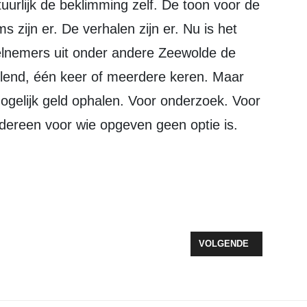
urlijk de beklimming zelf. De toon voor de
s zijn er. De verhalen zijn er. Nu is het
elnemers uit onder andere Zeewolde de
lend, één keer of meerdere keren. Maar
ogelijk geld ophalen. Voor onderzoek. Voor
dereen voor wie opgeven geen optie is.
ATURISTENTERREIN DE VRIJGAARD: KENNISMAKEN MET NATURISME, 
VOLGENDE ARTIKEL: BI
VOLGENDE