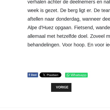
verhalen achter de deelnemers en natu
week is gezet. De berg ligt er. De team
aftellen naar donderdag, wanneer de
Alpe d’Huez opgaan. Fietsend, wande
allemaal met hetzelfde doel. Zoveel m
behandelingen. Voor hoop. En voor ie
f
Whatsapp
Deel
VORIG ARTIKEL: OPEN DAG BIJ N
VORIGE