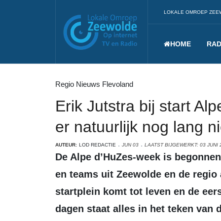
LOKALE OMROEP ZEE
HOME
RAD
Regio Nieuws Flevoland
Erik Jutstra bij start A
er natuurlijk nog lang ni
AUTEUR:
LOD REDACTIE
JUN 03
LAATST BIJGEWERKT: 03 JUNI 
De Alpe d’HuZes-week is begonnen. In Frankrijk zijn de eerste deelnemers
en teams uit Zeewolde en de regio 
startplein komt tot leven en de eer
dagen staat alles in het teken van 