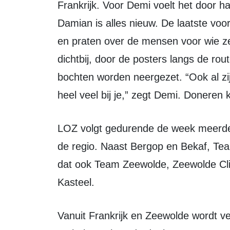
Frankrijk. Voor Demi voelt het door h
Damian is alles nieuw. De laatste voo
en praten over de mensen voor wie ze 
dichtbij, door de posters langs de ro
bochten worden neergezet. “Ook al zijn
heel veel bij je,” zegt Demi. Doneren 
LOZ volgt gedurende de week meerdere deelnemers en teams uit Zeewolde en
de regio. Naast Bergop en Bekaf, Te
dat ook Team Zeewolde, Zeewolde Cli
Kasteel.
Vanuit Frankrijk en Zeewolde wordt verslag gedaan van de voorbereidingen, de