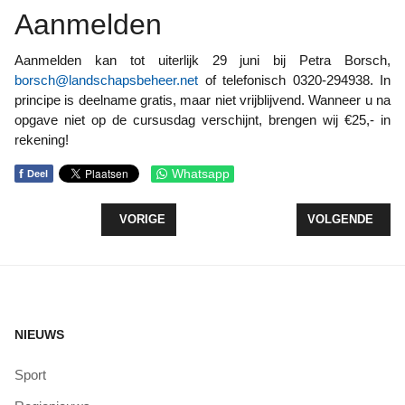
Aanmelden
Aanmelden kan tot uiterlijk 29 juni bij Petra Borsch,
borsch@landschapsbeheer.net
of telefonisch 0320-294938. In
principe is deelname gratis, maar niet vrijblijvend. Wanneer u na
opgave niet op de cursusdag verschijnt, brengen wij €25,- in
rekening!
f
Whatsapp
Deel
VORIG ARTIKEL: RENOVATIE NIJKERKERBRUG
VOLGENDE ARTI
VORIGE
VOLGENDE
NIEUWS
Sport