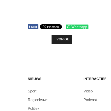
f
Whatsapp
Deel
VORIG ARTIKEL: BIG CHALLENGE 
VORIGE
NIEUWS
INTERACTIEF
Sport
Video
Regionieuws
Podcast
Politiek