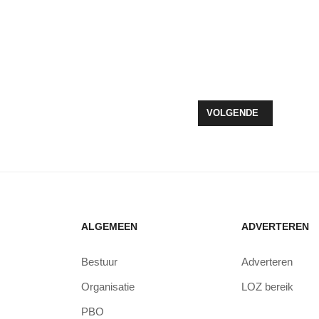
OP KOERS RICHTING 1 MILJOEN EURO VOOR ALPE D’HUZES 2026
VOLGENDE ARTIKEL: E
VOLGENDE
ALGEMEEN
ADVERTEREN
Bestuur
Adverteren
Organisatie
LOZ bereik
PBO