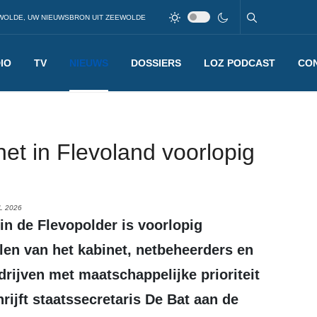
WOLDE, UW NIEUWSBRON UIT ZEEWOLDE
IO
TV
NIEUWS
DOSSIERS
LOZ PODCAST
CO
et in Flevoland voorlopig
L 2026
en van het kabinet, netbeheerders en
rijven met maatschappelijke prioriteit
rijft staatssecretaris De Bat aan de