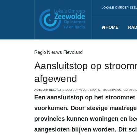
LOKALE OMROEP ZEE
HOME
RAD
Regio Nieuws Flevoland
Aansluitstop op stroomn
afgewend
AUTEUR:
REDACTIE LOD
APR 22
LAATST BIJGEWERKT: 22 APRI
Een aansluitstop op het stroomnet in de Flevopolder is voorlopig
voorkomen. Door stevige maatregel
provincies kunnen woningen en bed
aangesloten blijven worden. Dit sch