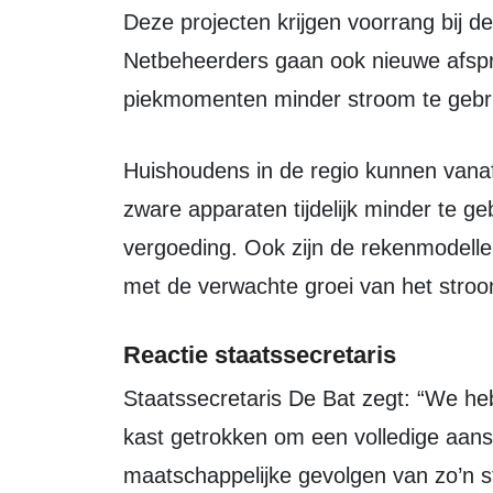
Deze projecten krijgen voorrang bij d
Netbeheerders gaan ook nieuwe afspr
piekmomenten minder stroom te gebr
Huishoudens in de regio kunnen vanaf komende zomer een aanbod krijgen om
zware apparaten tijdelijk minder te g
vergoeding. Ook zijn de rekenmodelle
met de verwachte groei van het stroo
Reactie staatssecretaris
Staatssecretaris De Bat zegt: “We hebben de afgelopen maanden alles uit de
kast getrokken om een volledige aans
maatschappelijke gevolgen van zo’n s