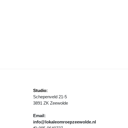
ERSTE LICHTMETERS IN FLEVOLAND GEPLAATST TIJDENS JUBILEU
Studio:
Schepenveld 21-5
3891 ZK Zeewolde
Email:
info@lokaleomroepzeewolde.nl