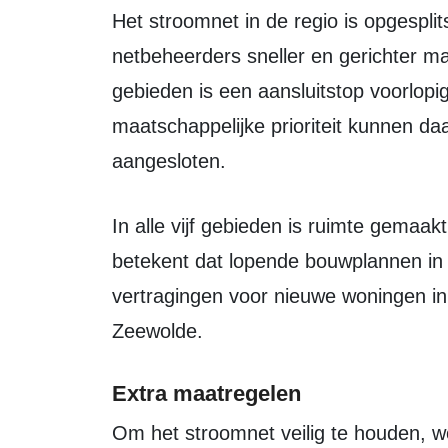
Het stroomnet in de regio is opgesplitst in vijf gebieden. Hierdoor kunnen
netbeheerders sneller en gerichter ma
gebieden is een aansluitstop voorlop
maatschappelijke prioriteit kunnen d
aangesloten.
In alle vijf gebieden is ruimte gemaakt voor geplande woningbouwprojecten. Dat
betekent dat lopende bouwplannen in
vertragingen voor nieuwe woningen i
Zeewolde.
Extra maatregelen
Om het stroomnet veilig te houden, wordt het net twee jaar eerder uitgebreid.