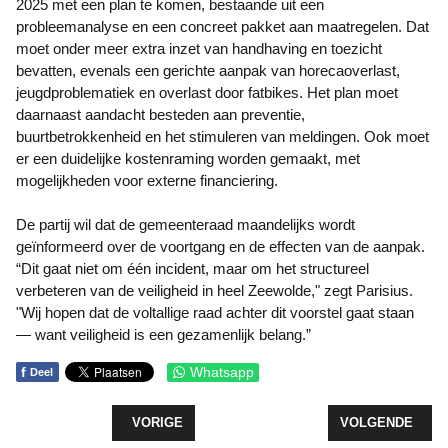
2025 met een plan te komen, bestaande uit een
probleemanalyse en een concreet pakket aan maatregelen. Dat
moet onder meer extra inzet van handhaving en toezicht
bevatten, evenals een gerichte aanpak van horecaoverlast,
jeugdproblematiek en overlast door fatbikes. Het plan moet
daarnaast aandacht besteden aan preventie,
buurtbetrokkenheid en het stimuleren van meldingen. Ook moet
er een duidelijke kostenraming worden gemaakt, met
mogelijkheden voor externe financiering.
De partij wil dat de gemeenteraad maandelijks wordt
geïnformeerd over de voortgang en de effecten van de aanpak.
“Dit gaat niet om één incident, maar om het structureel
verbeteren van de veiligheid in heel Zeewolde," zegt Parisius.
"Wij hopen dat de voltallige raad achter dit voorstel gaat staan
— want veiligheid is een gezamenlijk belang.”
f
Whatsapp
Deel
VORIG ARTIKEL: CAMERATOEZICHT EN DELTAPLA
VOLGENDE ARTI
VORIGE
VOLGENDE